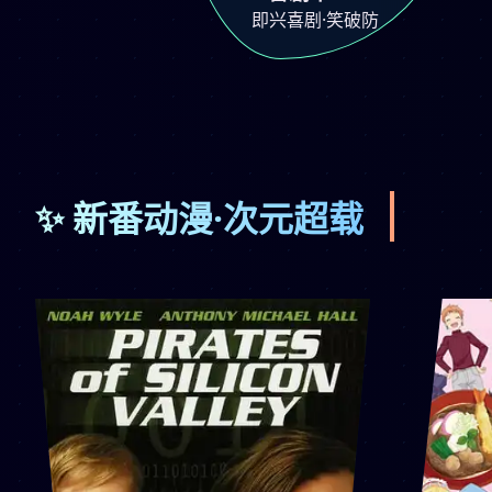
即兴喜剧·笑破防
✨ 新番动漫·次元超载