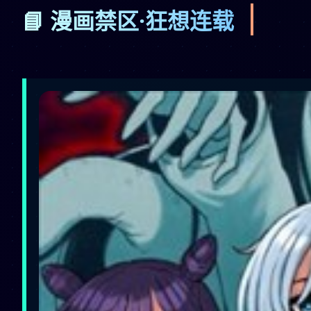
📘 漫画禁区·狂想连载