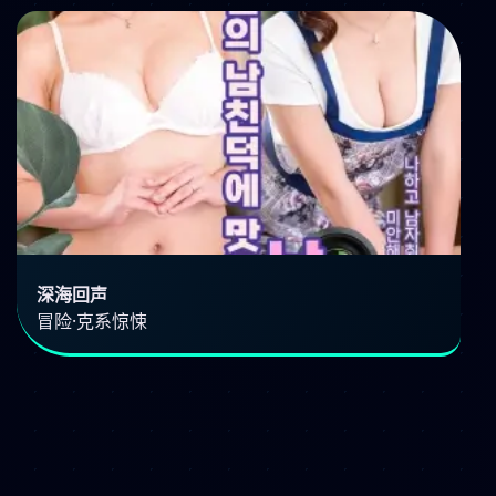
深海回声
冒险·克系惊悚