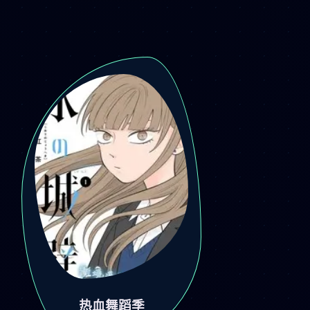
热血舞蹈季