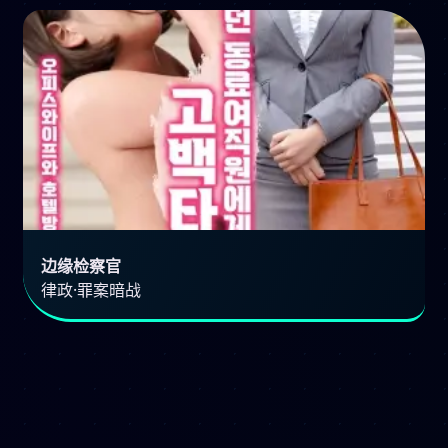
边缘检察官
律政·罪案暗战