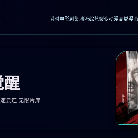
瞬时电影
剧集湍流
综艺裂变
动漫高燃
漫
觉醒
 极速云连 无限片库