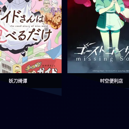
妖刀绮谭
时空便利店