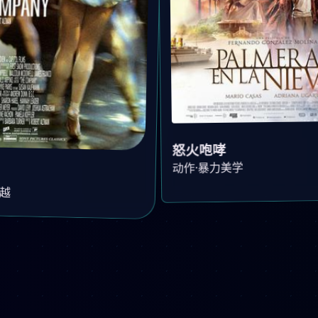
怒火咆哮
动作·暴力美学
穿越