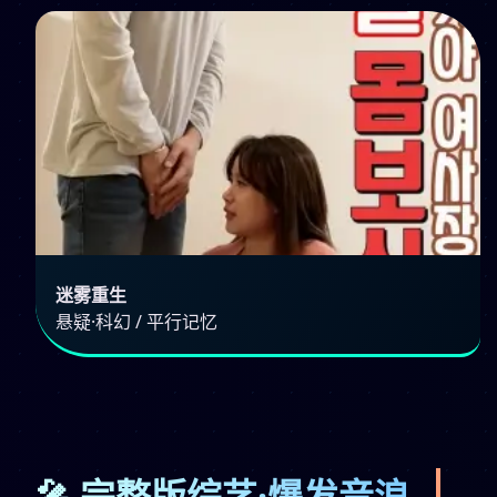
迷雾重生
悬疑·科幻 / 平行记忆
🎤 完整版综艺·爆发音浪