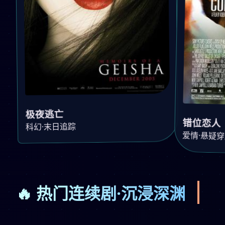
极夜逃亡
错位恋人
科幻·末日追踪
爱情·悬疑
🔥 热门连续剧·沉浸深渊