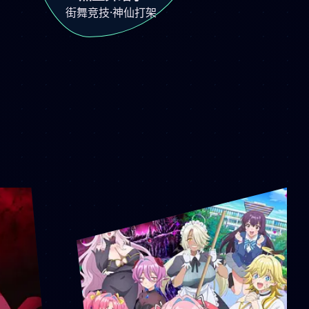
街舞竞技·神仙打架